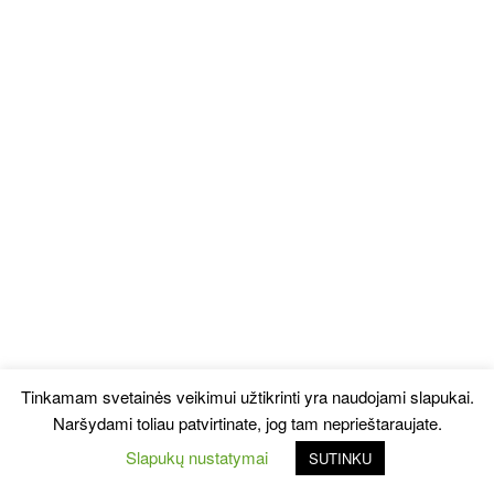
Tinkamam svetainės veikimui užtikrinti yra naudojami slapukai.
Naršydami toliau patvirtinate, jog tam neprieštaraujate.
Slapukų nustatymai
SUTINKU