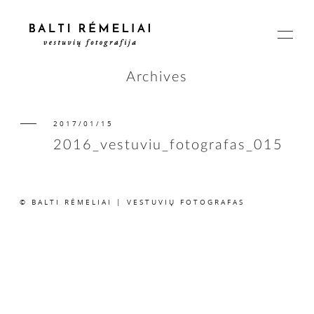
Archives
2017/01/15
PAGRINDINIS
2016_vestuviu_fotografas_015
APIE
© BALTI RĖMELIAI | VESTUVIŲ FOTOGRAFAS
ISTORIJOS
KAINOS
SUSISIEKIME