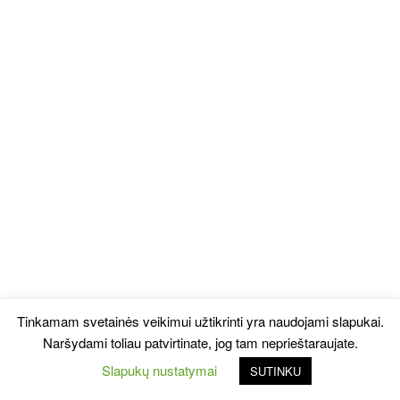
Tinkamam svetainės veikimui užtikrinti yra naudojami slapukai.
Naršydami toliau patvirtinate, jog tam neprieštaraujate.
Slapukų nustatymai
SUTINKU