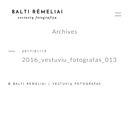
Archives
2017/01/15
PAGRINDINIS
2016_vestuviu_fotografas_013
APIE
© BALTI RĖMELIAI | VESTUVIŲ FOTOGRAFAS
ISTORIJOS
KAINOS
SUSISIEKIME