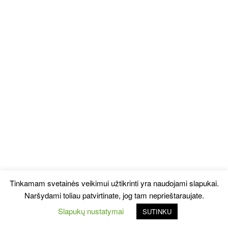
Tinkamam svetainės veikimui užtikrinti yra naudojami slapukai.
Naršydami toliau patvirtinate, jog tam neprieštaraujate.
Slapukų nustatymai
SUTINKU