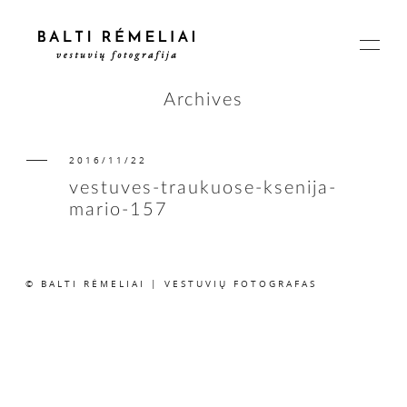
Archives
2016/11/22
PAGRINDINIS
vestuves-traukuose-ksenija-
mario-157
APIE
© BALTI RĖMELIAI | VESTUVIŲ FOTOGRAFAS
ISTORIJOS
KAINOS
SUSISIEKIME