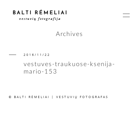
Archives
2016/11/22
PAGRINDINIS
vestuves-traukuose-ksenija-
mario-153
APIE
© BALTI RĖMELIAI | VESTUVIŲ FOTOGRAFAS
ISTORIJOS
KAINOS
SUSISIEKIME