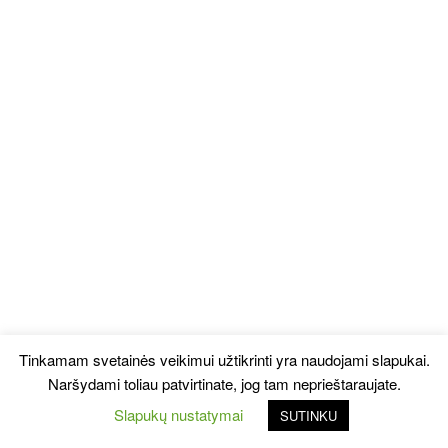
Tinkamam svetainės veikimui užtikrinti yra naudojami slapukai.
Naršydami toliau patvirtinate, jog tam neprieštaraujate.
Slapukų nustatymai
SUTINKU