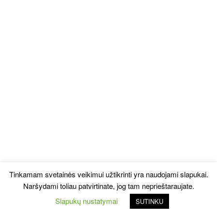
Tinkamam svetainės veikimui užtikrinti yra naudojami slapukai.
Naršydami toliau patvirtinate, jog tam neprieštaraujate.
Slapukų nustatymai
SUTINKU