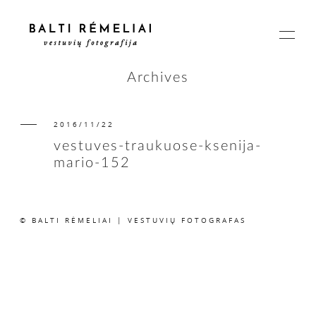
Archives
2016/11/22
PAGRINDINIS
vestuves-traukuose-ksenija-
mario-152
APIE
© BALTI RĖMELIAI | VESTUVIŲ FOTOGRAFAS
ISTORIJOS
KAINOS
SUSISIEKIME