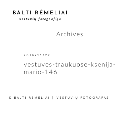
Archives
2016/11/22
PAGRINDINIS
vestuves-traukuose-ksenija-
mario-146
APIE
© BALTI RĖMELIAI | VESTUVIŲ FOTOGRAFAS
ISTORIJOS
KAINOS
SUSISIEKIME