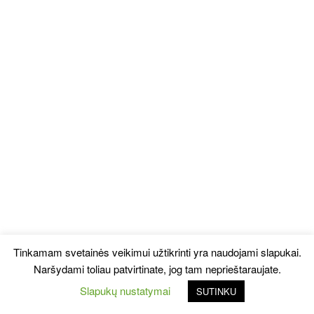
Tinkamam svetainės veikimui užtikrinti yra naudojami slapukai.
Naršydami toliau patvirtinate, jog tam neprieštaraujate.
Slapukų nustatymai
SUTINKU