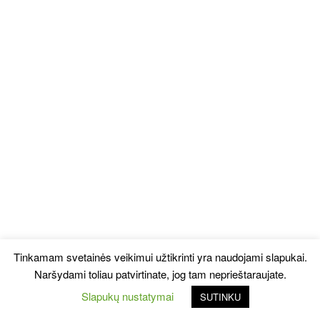
Tinkamam svetainės veikimui užtikrinti yra naudojami slapukai.
Naršydami toliau patvirtinate, jog tam neprieštaraujate.
Slapukų nustatymai
SUTINKU