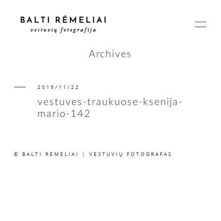
Archives
2016/11/22
PAGRINDINIS
vestuves-traukuose-ksenija-
mario-142
APIE
© BALTI RĖMELIAI | VESTUVIŲ FOTOGRAFAS
ISTORIJOS
KAINOS
SUSISIEKIME