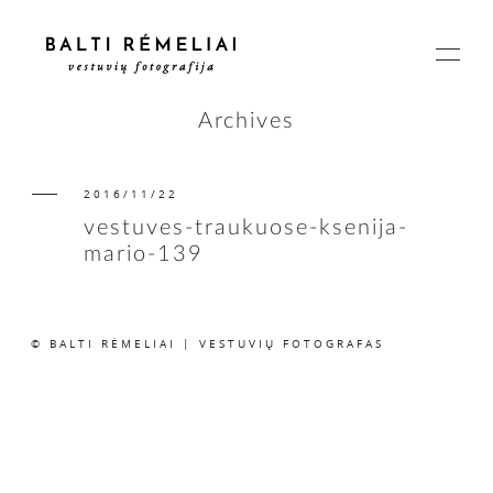
Archives
2016/11/22
PAGRINDINIS
vestuves-traukuose-ksenija-
mario-139
APIE
© BALTI RĖMELIAI | VESTUVIŲ FOTOGRAFAS
ISTORIJOS
KAINOS
SUSISIEKIME