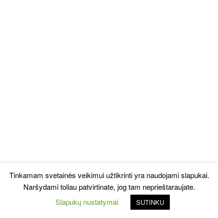
Tinkamam svetainės veikimui užtikrinti yra naudojami slapukai.
Naršydami toliau patvirtinate, jog tam neprieštaraujate.
Slapukų nustatymai
SUTINKU