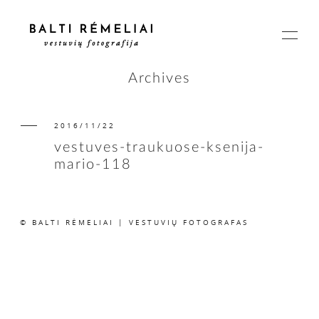
Archives
2016/11/22
PAGRINDINIS
vestuves-traukuose-ksenija-
mario-118
APIE
© BALTI RĖMELIAI | VESTUVIŲ FOTOGRAFAS
ISTORIJOS
KAINOS
SUSISIEKIME