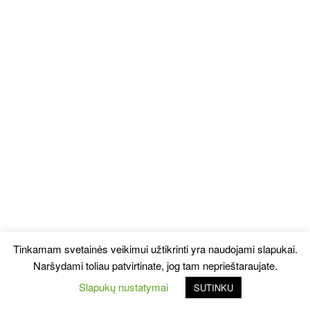
Tinkamam svetainės veikimui užtikrinti yra naudojami slapukai.
Naršydami toliau patvirtinate, jog tam neprieštaraujate.
Slapukų nustatymai
SUTINKU