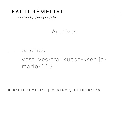
Archives
2016/11/22
PAGRINDINIS
vestuves-traukuose-ksenija-
mario-113
APIE
© BALTI RĖMELIAI | VESTUVIŲ FOTOGRAFAS
ISTORIJOS
KAINOS
SUSISIEKIME