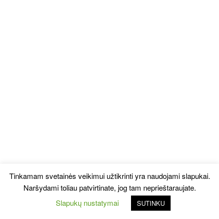
Tinkamam svetainės veikimui užtikrinti yra naudojami slapukai.
Naršydami toliau patvirtinate, jog tam neprieštaraujate.
Slapukų nustatymai
SUTINKU