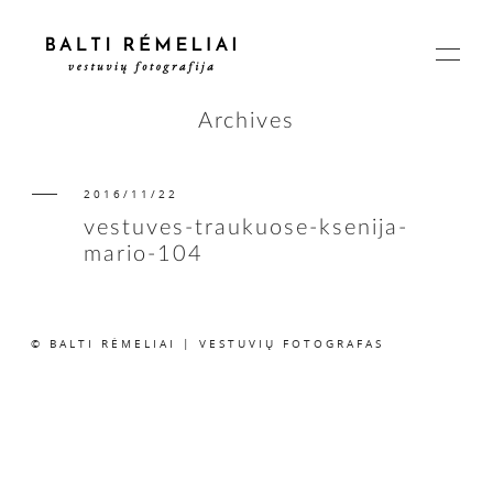
Archives
2016/11/22
PAGRINDINIS
vestuves-traukuose-ksenija-
mario-104
APIE
© BALTI RĖMELIAI | VESTUVIŲ FOTOGRAFAS
ISTORIJOS
KAINOS
SUSISIEKIME