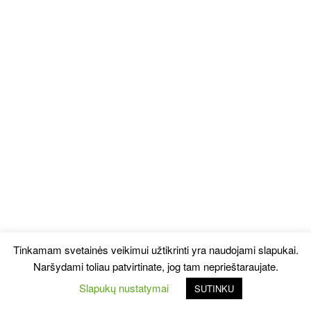
Tinkamam svetainės veikimui užtikrinti yra naudojami slapukai.
Naršydami toliau patvirtinate, jog tam neprieštaraujate.
Slapukų nustatymai
SUTINKU