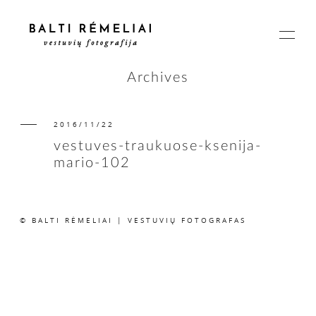
Archives
2016/11/22
PAGRINDINIS
vestuves-traukuose-ksenija-
mario-102
APIE
© BALTI RĖMELIAI | VESTUVIŲ FOTOGRAFAS
ISTORIJOS
KAINOS
SUSISIEKIME