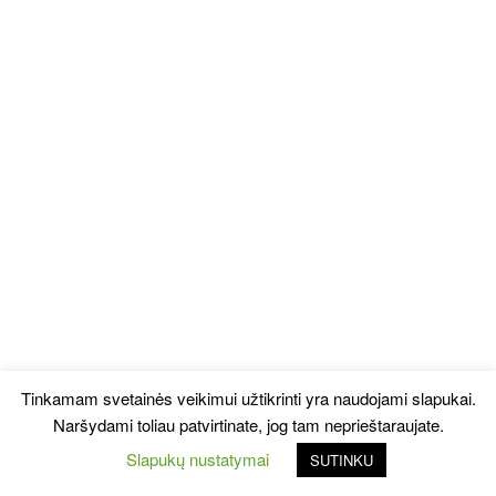
Tinkamam svetainės veikimui užtikrinti yra naudojami slapukai.
Naršydami toliau patvirtinate, jog tam neprieštaraujate.
Slapukų nustatymai
SUTINKU