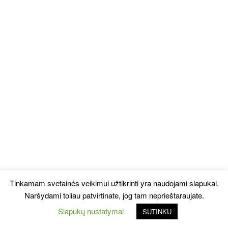
Tinkamam svetainės veikimui užtikrinti yra naudojami slapukai.
Naršydami toliau patvirtinate, jog tam neprieštaraujate.
Slapukų nustatymai
SUTINKU