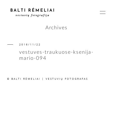
Archives
2016/11/22
PAGRINDINIS
vestuves-traukuose-ksenija-
mario-094
APIE
© BALTI RĖMELIAI | VESTUVIŲ FOTOGRAFAS
ISTORIJOS
KAINOS
SUSISIEKIME