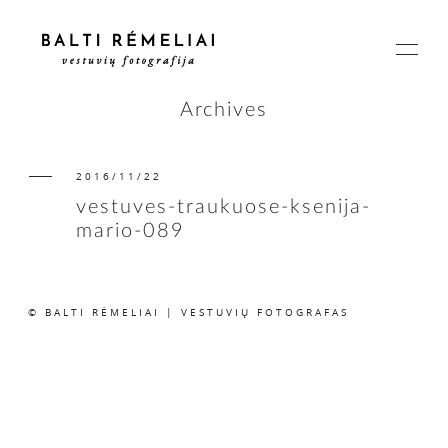
Archives
2016/11/22
PAGRINDINIS
vestuves-traukuose-ksenija-
mario-089
APIE
© BALTI RĖMELIAI | VESTUVIŲ FOTOGRAFAS
ISTORIJOS
KAINOS
SUSISIEKIME