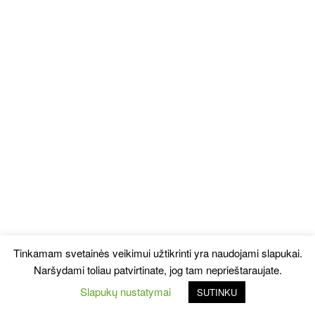
Tinkamam svetainės veikimui užtikrinti yra naudojami slapukai.
Naršydami toliau patvirtinate, jog tam neprieštaraujate.
Slapukų nustatymai
SUTINKU