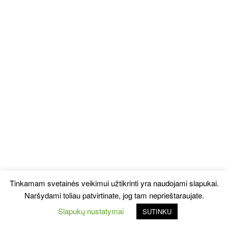
Tinkamam svetainės veikimui užtikrinti yra naudojami slapukai.
Naršydami toliau patvirtinate, jog tam neprieštaraujate.
Slapukų nustatymai
SUTINKU