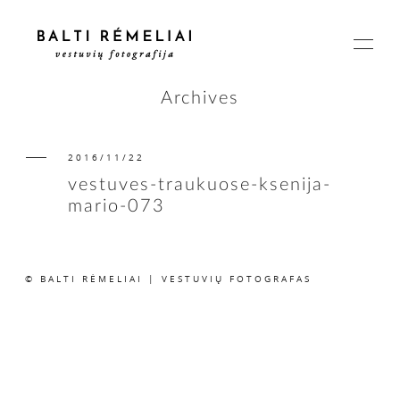
Archives
2016/11/22
PAGRINDINIS
vestuves-traukuose-ksenija-
mario-073
APIE
© BALTI RĖMELIAI | VESTUVIŲ FOTOGRAFAS
ISTORIJOS
KAINOS
SUSISIEKIME