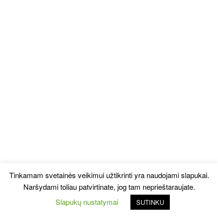
Tinkamam svetainės veikimui užtikrinti yra naudojami slapukai.
Naršydami toliau patvirtinate, jog tam neprieštaraujate.
Slapukų nustatymai
SUTINKU