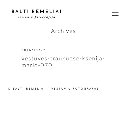
Archives
2016/11/22
PAGRINDINIS
vestuves-traukuose-ksenija-
mario-070
APIE
© BALTI RĖMELIAI | VESTUVIŲ FOTOGRAFAS
ISTORIJOS
KAINOS
SUSISIEKIME