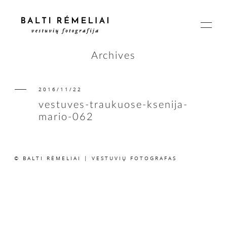
Archives
2016/11/22
PAGRINDINIS
vestuves-traukuose-ksenija-
mario-062
APIE
© BALTI RĖMELIAI | VESTUVIŲ FOTOGRAFAS
ISTORIJOS
KAINOS
SUSISIEKIME