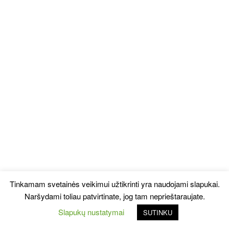
Tinkamam svetainės veikimui užtikrinti yra naudojami slapukai.
Naršydami toliau patvirtinate, jog tam neprieštaraujate.
Slapukų nustatymai
SUTINKU