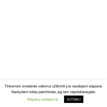
Tinkamam svetainės veikimui užtikrinti yra naudojami slapukai.
Naršydami toliau patvirtinate, jog tam neprieštaraujate.
Slapukų nustatymai
SUTINKU