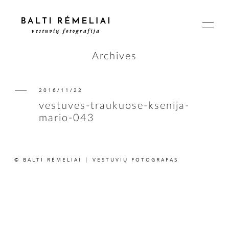
Archives
2016/11/22
PAGRINDINIS
vestuves-traukuose-ksenija-
mario-043
APIE
© BALTI RĖMELIAI | VESTUVIŲ FOTOGRAFAS
ISTORIJOS
KAINOS
SUSISIEKIME