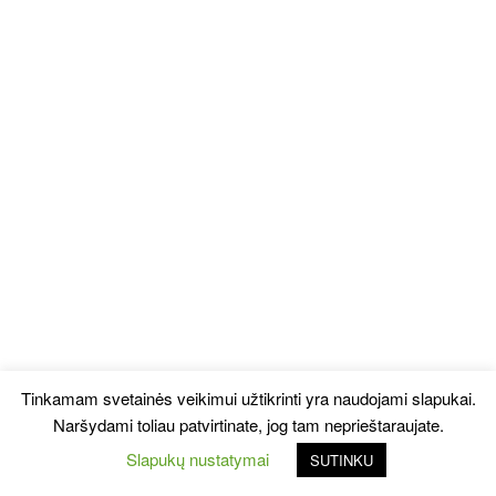
Tinkamam svetainės veikimui užtikrinti yra naudojami slapukai.
Naršydami toliau patvirtinate, jog tam neprieštaraujate.
Slapukų nustatymai
SUTINKU