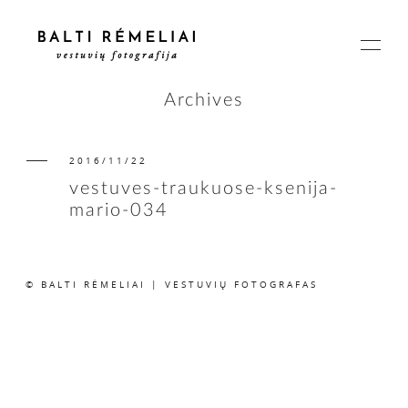
Archives
2016/11/22
PAGRINDINIS
vestuves-traukuose-ksenija-
mario-034
APIE
© BALTI RĖMELIAI | VESTUVIŲ FOTOGRAFAS
ISTORIJOS
KAINOS
SUSISIEKIME