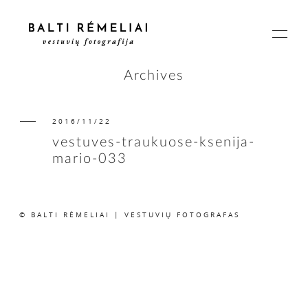
Archives
2016/11/22
PAGRINDINIS
vestuves-traukuose-ksenija-
mario-033
APIE
© BALTI RĖMELIAI | VESTUVIŲ FOTOGRAFAS
ISTORIJOS
KAINOS
SUSISIEKIME