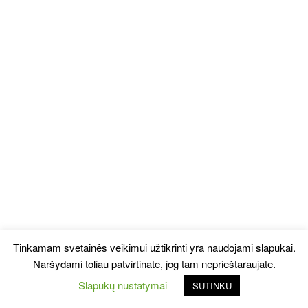
Tinkamam svetainės veikimui užtikrinti yra naudojami slapukai.
Naršydami toliau patvirtinate, jog tam neprieštaraujate.
Slapukų nustatymai
SUTINKU