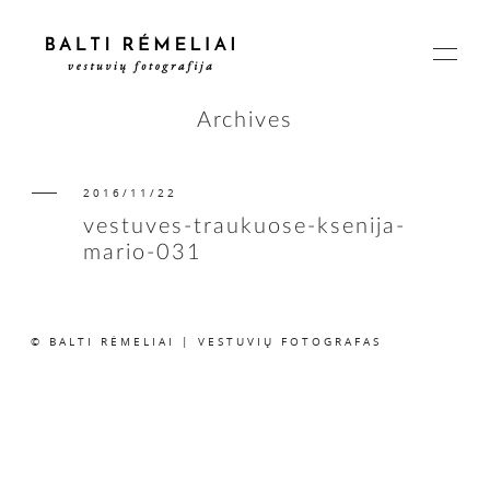
Archives
2016/11/22
PAGRINDINIS
vestuves-traukuose-ksenija-
mario-031
APIE
© BALTI RĖMELIAI | VESTUVIŲ FOTOGRAFAS
ISTORIJOS
KAINOS
SUSISIEKIME