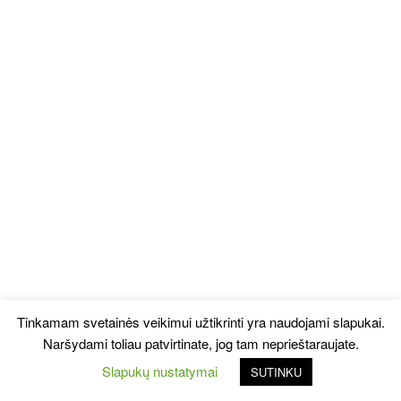
Tinkamam svetainės veikimui užtikrinti yra naudojami slapukai.
Naršydami toliau patvirtinate, jog tam neprieštaraujate.
Slapukų nustatymai
SUTINKU