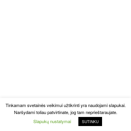
Tinkamam svetainės veikimui užtikrinti yra naudojami slapukai.
Naršydami toliau patvirtinate, jog tam neprieštaraujate.
Slapukų nustatymai
SUTINKU