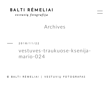
Archives
2016/11/22
PAGRINDINIS
vestuves-traukuose-ksenija-
mario-024
APIE
© BALTI RĖMELIAI | VESTUVIŲ FOTOGRAFAS
ISTORIJOS
KAINOS
SUSISIEKIME