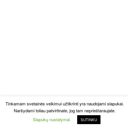
Tinkamam svetainės veikimui užtikrinti yra naudojami slapukai.
Naršydami toliau patvirtinate, jog tam neprieštaraujate.
Slapukų nustatymai
SUTINKU