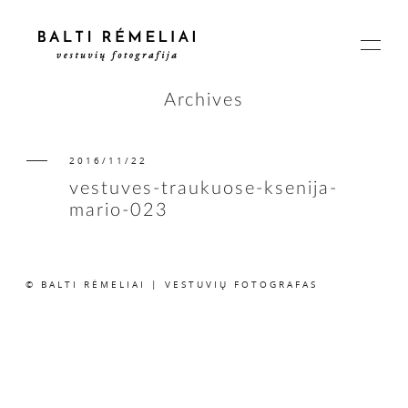
Archives
2016/11/22
PAGRINDINIS
vestuves-traukuose-ksenija-
mario-023
APIE
© BALTI RĖMELIAI | VESTUVIŲ FOTOGRAFAS
ISTORIJOS
KAINOS
SUSISIEKIME