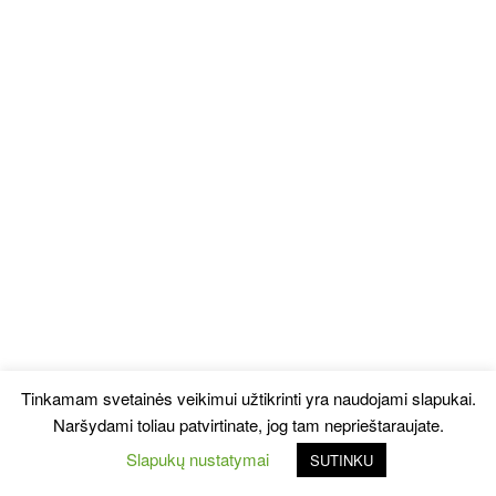
Tinkamam svetainės veikimui užtikrinti yra naudojami slapukai.
Naršydami toliau patvirtinate, jog tam neprieštaraujate.
Slapukų nustatymai
SUTINKU