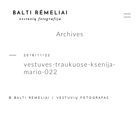
Archives
2016/11/22
PAGRINDINIS
vestuves-traukuose-ksenija-
mario-022
APIE
© BALTI RĖMELIAI | VESTUVIŲ FOTOGRAFAS
ISTORIJOS
KAINOS
SUSISIEKIME