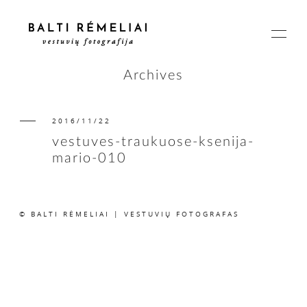
Archives
2016/11/22
PAGRINDINIS
vestuves-traukuose-ksenija-
mario-010
APIE
© BALTI RĖMELIAI | VESTUVIŲ FOTOGRAFAS
ISTORIJOS
KAINOS
SUSISIEKIME