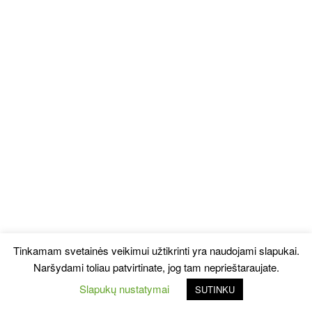
Tinkamam svetainės veikimui užtikrinti yra naudojami slapukai.
Naršydami toliau patvirtinate, jog tam neprieštaraujate.
Slapukų nustatymai
SUTINKU