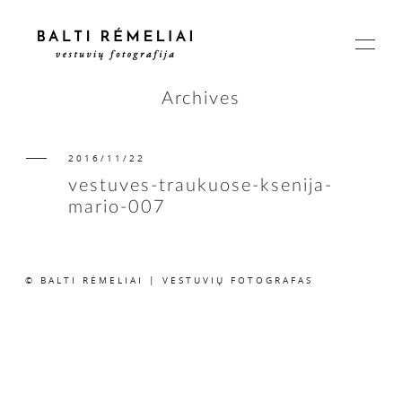
Archives
2016/11/22
PAGRINDINIS
vestuves-traukuose-ksenija-
mario-007
APIE
© BALTI RĖMELIAI | VESTUVIŲ FOTOGRAFAS
ISTORIJOS
KAINOS
SUSISIEKIME