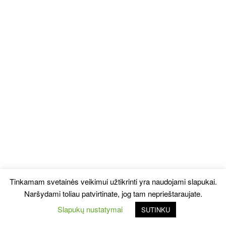
Tinkamam svetainės veikimui užtikrinti yra naudojami slapukai.
Naršydami toliau patvirtinate, jog tam neprieštaraujate.
Slapukų nustatymai
SUTINKU