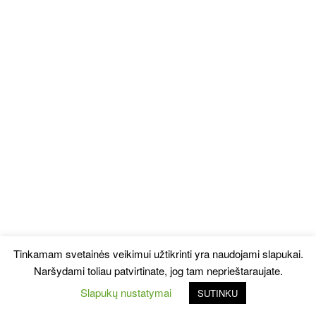
Tinkamam svetainės veikimui užtikrinti yra naudojami slapukai.
Naršydami toliau patvirtinate, jog tam neprieštaraujate.
Slapukų nustatymai
SUTINKU