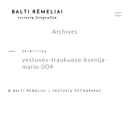
Archives
2016/11/22
PAGRINDINIS
vestuves-traukuose-ksenija-
mario-004
APIE
© BALTI RĖMELIAI | VESTUVIŲ FOTOGRAFAS
ISTORIJOS
KAINOS
SUSISIEKIME