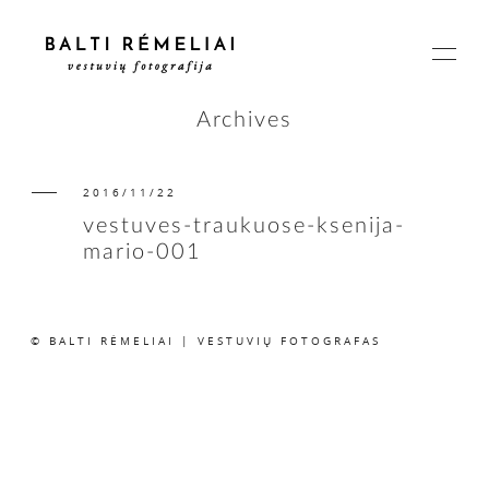
Archives
2016/11/22
PAGRINDINIS
vestuves-traukuose-ksenija-
mario-001
APIE
© BALTI RĖMELIAI | VESTUVIŲ FOTOGRAFAS
ISTORIJOS
KAINOS
SUSISIEKIME