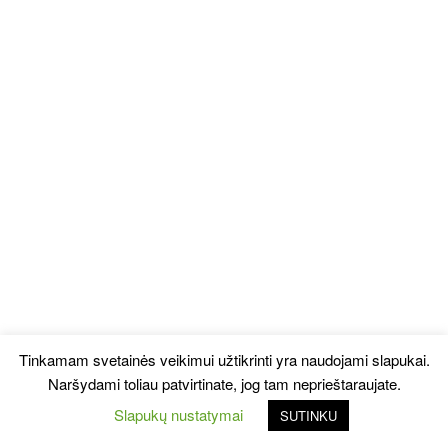
Tinkamam svetainės veikimui užtikrinti yra naudojami slapukai.
Naršydami toliau patvirtinate, jog tam neprieštaraujate.
Slapukų nustatymai
SUTINKU