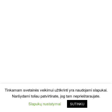
Tinkamam svetainės veikimui užtikrinti yra naudojami slapukai.
Naršydami toliau patvirtinate, jog tam neprieštaraujate.
Slapukų nustatymai
SUTINKU