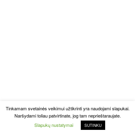
Tinkamam svetainės veikimui užtikrinti yra naudojami slapukai.
Naršydami toliau patvirtinate, jog tam neprieštaraujate.
Slapukų nustatymai
SUTINKU