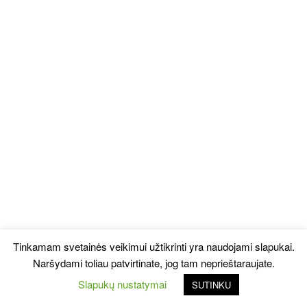
Tinkamam svetainės veikimui užtikrinti yra naudojami slapukai.
Naršydami toliau patvirtinate, jog tam neprieštaraujate.
Slapukų nustatymai
SUTINKU