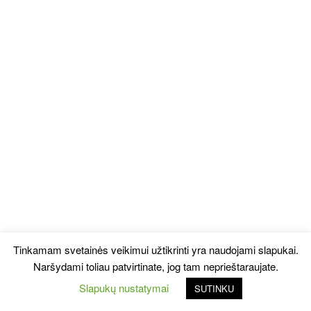
Tinkamam svetainės veikimui užtikrinti yra naudojami slapukai.
Naršydami toliau patvirtinate, jog tam neprieštaraujate.
Slapukų nustatymai
SUTINKU