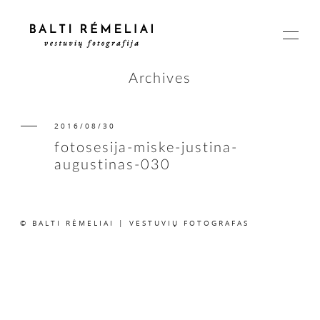
Archives
2016/08/30
PAGRINDINIS
fotosesija-miske-justina-
augustinas-030
APIE
© BALTI RĖMELIAI | VESTUVIŲ FOTOGRAFAS
ISTORIJOS
KAINOS
SUSISIEKIME