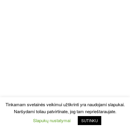
Tinkamam svetainės veikimui užtikrinti yra naudojami slapukai.
Naršydami toliau patvirtinate, jog tam neprieštaraujate.
Slapukų nustatymai
SUTINKU