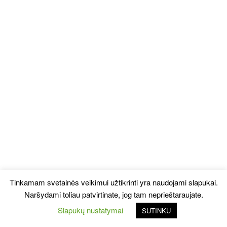
Tinkamam svetainės veikimui užtikrinti yra naudojami slapukai.
Naršydami toliau patvirtinate, jog tam neprieštaraujate.
Slapukų nustatymai
SUTINKU