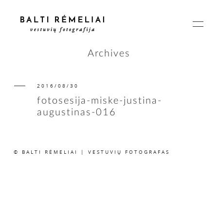
Archives
2016/08/30
PAGRINDINIS
fotosesija-miske-justina-
augustinas-016
APIE
© BALTI RĖMELIAI | VESTUVIŲ FOTOGRAFAS
ISTORIJOS
KAINOS
SUSISIEKIME