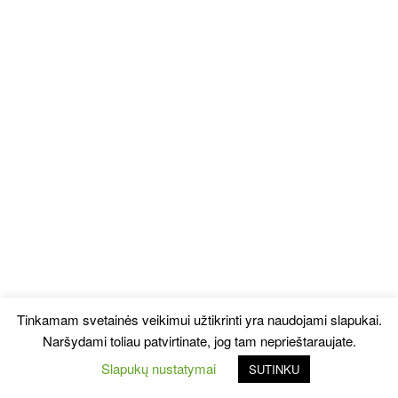
Tinkamam svetainės veikimui užtikrinti yra naudojami slapukai.
Naršydami toliau patvirtinate, jog tam neprieštaraujate.
Slapukų nustatymai
SUTINKU