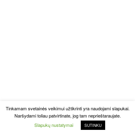
Tinkamam svetainės veikimui užtikrinti yra naudojami slapukai.
Naršydami toliau patvirtinate, jog tam neprieštaraujate.
Slapukų nustatymai
SUTINKU