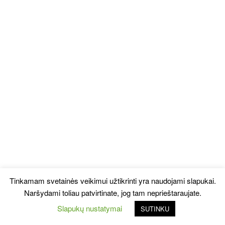
Tinkamam svetainės veikimui užtikrinti yra naudojami slapukai.
Naršydami toliau patvirtinate, jog tam neprieštaraujate.
Slapukų nustatymai
SUTINKU