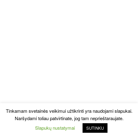
Tinkamam svetainės veikimui užtikrinti yra naudojami slapukai.
Naršydami toliau patvirtinate, jog tam neprieštaraujate.
Slapukų nustatymai
SUTINKU