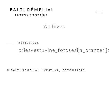
Archives
2016/07/26
PAGRINDINIS
priesvestuvine_fotosesija_oranzeri
APIE
© BALTI RĖMELIAI | VESTUVIŲ FOTOGRAFAS
ISTORIJOS
KAINOS
SUSISIEKIME