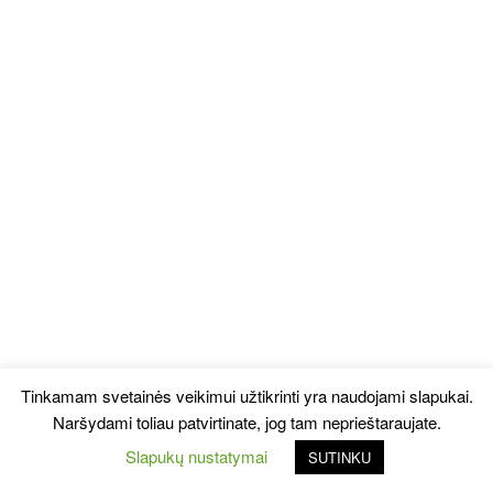
Tinkamam svetainės veikimui užtikrinti yra naudojami slapukai.
Naršydami toliau patvirtinate, jog tam neprieštaraujate.
Slapukų nustatymai
SUTINKU