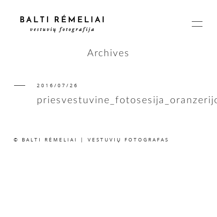
Archives
2016/07/26
PAGRINDINIS
priesvestuvine_fotosesija_oranzeri
APIE
© BALTI RĖMELIAI | VESTUVIŲ FOTOGRAFAS
ISTORIJOS
KAINOS
SUSISIEKIME