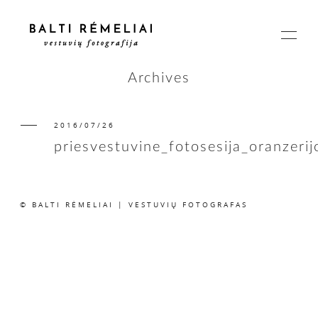
Archives
2016/07/26
PAGRINDINIS
priesvestuvine_fotosesija_oranzeri
APIE
© BALTI RĖMELIAI | VESTUVIŲ FOTOGRAFAS
ISTORIJOS
KAINOS
SUSISIEKIME