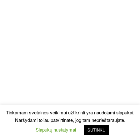
Tinkamam svetainės veikimui užtikrinti yra naudojami slapukai.
Naršydami toliau patvirtinate, jog tam neprieštaraujate.
Slapukų nustatymai
SUTINKU