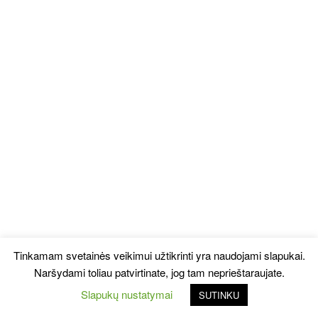
Tinkamam svetainės veikimui užtikrinti yra naudojami slapukai.
Naršydami toliau patvirtinate, jog tam neprieštaraujate.
Slapukų nustatymai
SUTINKU