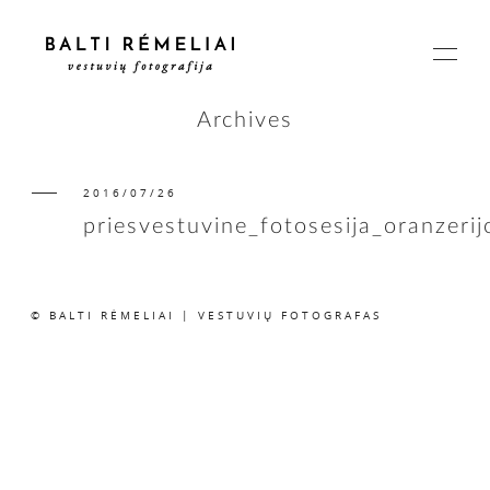
Archives
2016/07/26
PAGRINDINIS
priesvestuvine_fotosesija_oranzeri
APIE
© BALTI RĖMELIAI | VESTUVIŲ FOTOGRAFAS
ISTORIJOS
KAINOS
SUSISIEKIME