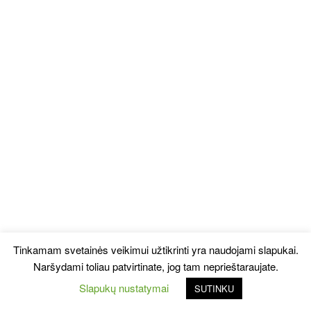
Tinkamam svetainės veikimui užtikrinti yra naudojami slapukai.
Naršydami toliau patvirtinate, jog tam neprieštaraujate.
Slapukų nustatymai
SUTINKU