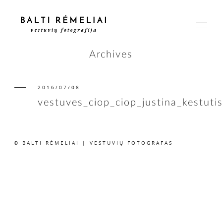
Archives
2016/07/08
PAGRINDINIS
vestuves_ciop_ciop_justina_kestuti
APIE
© BALTI RĖMELIAI | VESTUVIŲ FOTOGRAFAS
ISTORIJOS
KAINOS
SUSISIEKIME