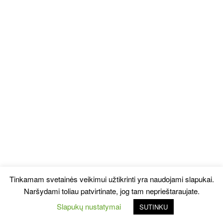
Tinkamam svetainės veikimui užtikrinti yra naudojami slapukai.
Naršydami toliau patvirtinate, jog tam neprieštaraujate.
Slapukų nustatymai
SUTINKU