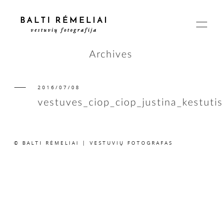
Archives
2016/07/08
PAGRINDINIS
vestuves_ciop_ciop_justina_kestuti
APIE
© BALTI RĖMELIAI | VESTUVIŲ FOTOGRAFAS
ISTORIJOS
KAINOS
SUSISIEKIME