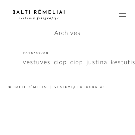
Archives
2016/07/08
PAGRINDINIS
vestuves_ciop_ciop_justina_kestuti
APIE
© BALTI RĖMELIAI | VESTUVIŲ FOTOGRAFAS
ISTORIJOS
KAINOS
SUSISIEKIME