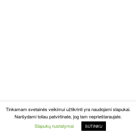
Tinkamam svetainės veikimui užtikrinti yra naudojami slapukai.
Naršydami toliau patvirtinate, jog tam neprieštaraujate.
Slapukų nustatymai
SUTINKU