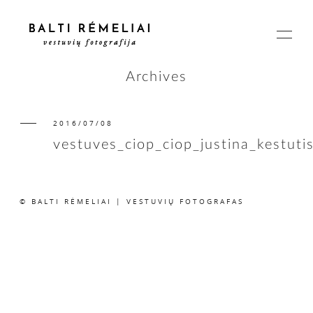
Archives
2016/07/08
PAGRINDINIS
vestuves_ciop_ciop_justina_kestuti
APIE
© BALTI RĖMELIAI | VESTUVIŲ FOTOGRAFAS
ISTORIJOS
KAINOS
SUSISIEKIME