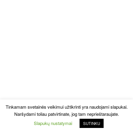
Tinkamam svetainės veikimui užtikrinti yra naudojami slapukai.
Naršydami toliau patvirtinate, jog tam neprieštaraujate.
Slapukų nustatymai
SUTINKU