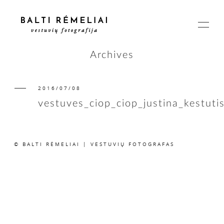
Archives
2016/07/08
PAGRINDINIS
vestuves_ciop_ciop_justina_kestuti
APIE
© BALTI RĖMELIAI | VESTUVIŲ FOTOGRAFAS
ISTORIJOS
KAINOS
SUSISIEKIME