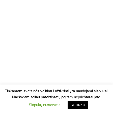
Tinkamam svetainės veikimui užtikrinti yra naudojami slapukai.
Naršydami toliau patvirtinate, jog tam neprieštaraujate.
Slapukų nustatymai
SUTINKU