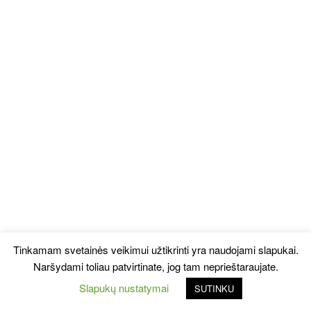
Tinkamam svetainės veikimui užtikrinti yra naudojami slapukai.
Naršydami toliau patvirtinate, jog tam neprieštaraujate.
Slapukų nustatymai
SUTINKU