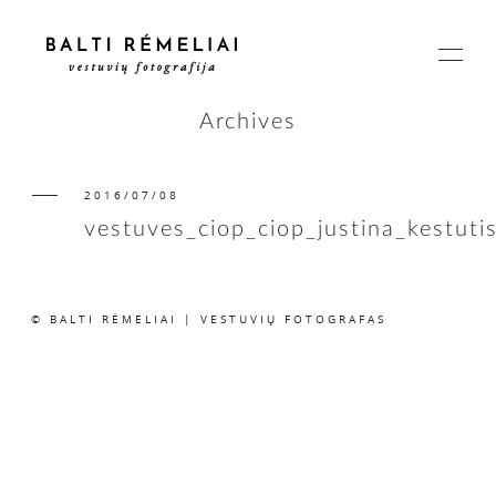
Archives
2016/07/08
PAGRINDINIS
vestuves_ciop_ciop_justina_kestuti
APIE
© BALTI RĖMELIAI | VESTUVIŲ FOTOGRAFAS
ISTORIJOS
KAINOS
SUSISIEKIME