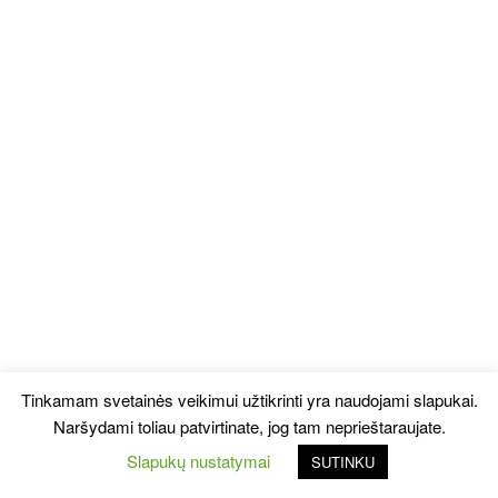
Tinkamam svetainės veikimui užtikrinti yra naudojami slapukai.
Naršydami toliau patvirtinate, jog tam neprieštaraujate.
Slapukų nustatymai
SUTINKU