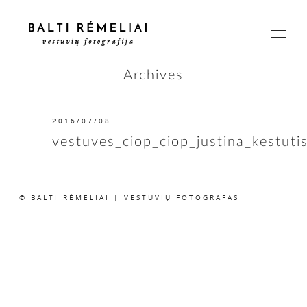
Archives
2016/07/08
PAGRINDINIS
vestuves_ciop_ciop_justina_kestuti
APIE
© BALTI RĖMELIAI | VESTUVIŲ FOTOGRAFAS
ISTORIJOS
KAINOS
SUSISIEKIME