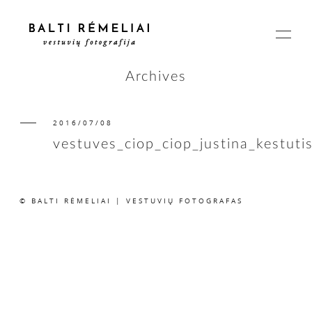
Archives
2016/07/08
PAGRINDINIS
vestuves_ciop_ciop_justina_kestuti
APIE
© BALTI RĖMELIAI | VESTUVIŲ FOTOGRAFAS
ISTORIJOS
KAINOS
SUSISIEKIME