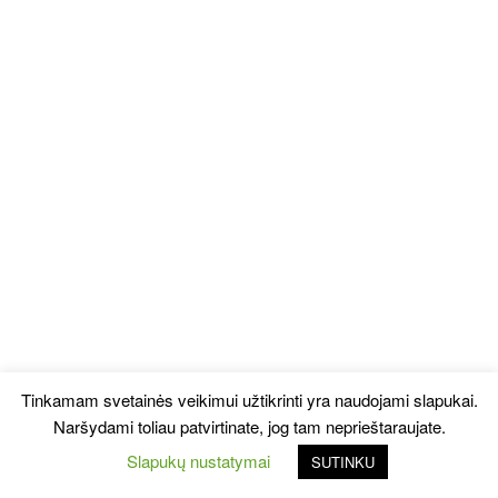
Tinkamam svetainės veikimui užtikrinti yra naudojami slapukai.
Naršydami toliau patvirtinate, jog tam neprieštaraujate.
Slapukų nustatymai
SUTINKU