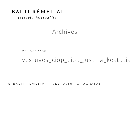
Archives
2016/07/08
PAGRINDINIS
vestuves_ciop_ciop_justina_kestuti
APIE
© BALTI RĖMELIAI | VESTUVIŲ FOTOGRAFAS
ISTORIJOS
KAINOS
SUSISIEKIME