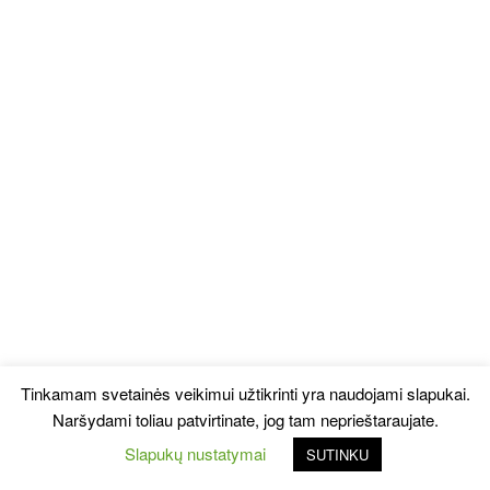
Tinkamam svetainės veikimui užtikrinti yra naudojami slapukai.
Naršydami toliau patvirtinate, jog tam neprieštaraujate.
Slapukų nustatymai
SUTINKU